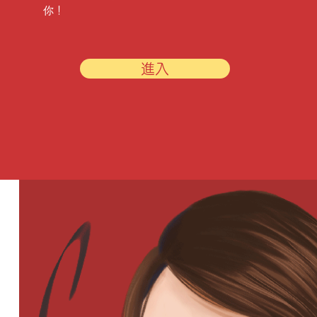
你！
進入