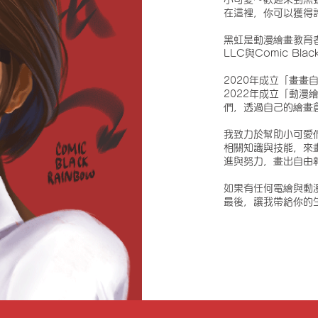
在這裡，你可以獲得
黑虹是動漫繪畫教育者與創作
LLC與Comic Bla
2020年成立「畫畫
2022年成立「動
們，透過自己的繪畫
我致力於幫助小可愛
相關知識與技能，來
進與努力，畫出自由翱
如果有任何電繪與動
最後，讓我帶給你的