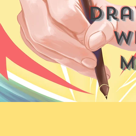
dra
w
m