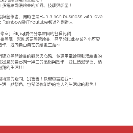
許多電繪動漫繪畫的知識、技能與能量！
者，同時也是Run a rich business with love
ck Rainbow黑虹Youtube頻道的創辦人
自修室」和小可愛們分享畫圖的各種乾貨
漫繪畫學院」幫助想要學習繪畫，甚至想以此為業的小可愛
創作，邁向自由自在的繪畫生涯～
們建立學習繪畫的觀念與心態，並運用電繪與動漫繪畫的
畫出屬於自己獨一無二的風格與創作，並且透過學習、精
翔的生活!!!
漫繪畫的疑問，別害羞！歡迎留言給我～
生活一點顏色，也希望你能帶給他人的生活你的顏色！