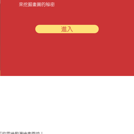
來挖掘
​畫圖的秘密
進入
虹的電繪動漫繪畫園地！