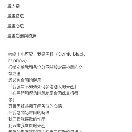
畫人物
畫畫技法
畫畫心法
畫畫知識與資源
哈囉！小可愛，我是黑虹（Comic black 
rainbow）
根據之前我和各位分享關於定義抄襲的文
章之後
想必你會開始駁斥
「我就是不知道如何參考別人的東西」
「在學習和模仿階段總是會因此畫得很
像」
其實黑虹很能了解各位的心情
在我剛開始畫圖的時候
我只看我喜歡的作品
我只畫我喜歡的東西
因為我覺得我就專注在自己喜歡的目標上