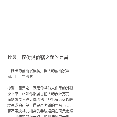
抄襲、模仿與偷竊之間的差異
「傑出的藝術家模仿，偉大的藝術家盜
竊。」－畢卡索
抄襲，簡言之，就是你將他人作品的外觀
抄下來，正如你複製了他人的表達方式，
而複製是不經大腦的努力與拆解就可以輕
鬆完成的行為，這是最劣質的學習方式，
更不用說將此拙劣的手法運用在商業市場
上，即使能欺騙一時，也無法經典一世。