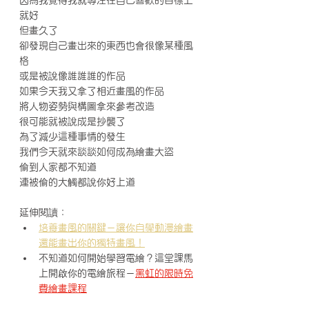
就好
但畫久了
卻發現自己畫出來的東西也會很像某種風
格
或是被說像誰誰誰的作品
如果今天我又拿了相近畫風的作品
將人物姿勢與構圖拿來參考改造
很可能就被說成是抄襲了
為了減少這種事情的發生
我們今天就來談談如何成為繪畫大盜
偷到人家都不知道
連被偷的大觸都說你好上道
延伸閱讀：
培養畫風的關鍵－讓你自學動漫繪畫
還能畫出你的獨特畫風！
不知道如何開始學習電繪？這堂課馬
上開啟你的電繪旅程－
黑虹的限時免
費繪畫課程