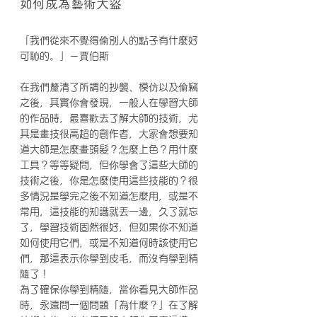
如何成為藝術大盜
「我們從來不覺得偷別人的點子有什麼好
可恥的。」－賈伯斯
在我們釐清了所謂的抄襲、模仿以及偷竊
之後，其實你會發現，一般人在學習大師
的作品時，最喜歡去了解大師的技術，尤
其是畫技很高超的創作者，大家會想要知
道大師是怎麼畫頭髮？怎麼上色？用什麼
工具？等等疑問，但你學會了這些大師的
技術之後，你是怎麼使用這些技能的？很
多情況是學完之後不知道怎麼用，或是不
常用，這技能的知識就丟一邊，久了就忘
了，學習技術固然很好，但如果你不知道
如何使用它們，或是不知道何時該使用它
們，那這表示你學到皮毛，而沒有學到精
隨了！
為了確保你學到精隨，當你看見大師作品
時，永遠問一個問題「為什麼？」在了解