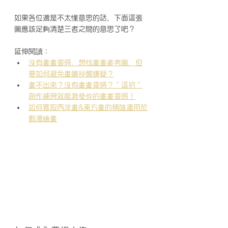
如果各位還是不太懂意思的話，下面這張
圖應該足夠清楚三者之間的意思了吧？
延伸閱讀：
沒有畫畫靈感，想找畫畫參考圖，但
要如何避免畫圖抄襲嫌疑？
畫不出來？沒有畫畫靈感？＂這招＂
創作練習就能激發你的畫畫靈感！
如何獲取西洋畫&東方畫的精隨運用於
動漫繪畫