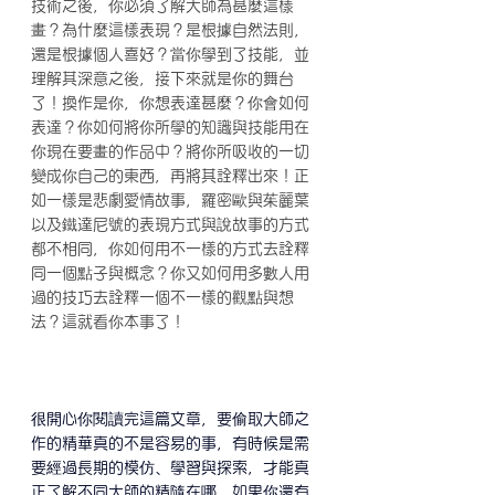
技術之後，你必須了解大師為甚麼這樣
畫？為什麼這樣表現？是根據自然法則，
還是根據個人喜好？當你學到了技能，並
理解其深意之後，接下來就是你的舞台
了！換作是你，你想表達甚麼？你會如何
表達？你如何將你所學的知識與技能用在
你現在要畫的作品中？將你所吸收的一切
變成你自己的東西，再將其詮釋出來！正
如一樣是悲劇愛情故事，羅密歐與茱麗葉
以及鐵達尼號的表現方式與說故事的方式
都不相同，你如何用不一樣的方式去詮釋
同一個點子與概念？你又如何用多數人用
過的技巧去詮釋一個不一樣的觀點與想
法？這就看你本事了！
很開心你閱讀完這篇文章，要偷取大師之
作的精華真的不是容易的事，有時候是需
要經過長期的模仿、學習與探索，才能真
正了解不同大師的精隨在哪，如果你還有