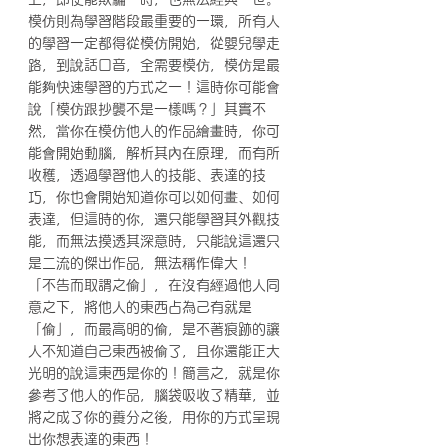
模仿則為學習階段最重要的一環，所有人
的學習一定都得從模仿開始，從嬰兒學走
路，到說話口音，全需要模仿，模仿是最
能夠快速學習的方式之一！這時你可能會
說「模仿跟抄襲不是一樣嗎？」其實不
然，當你在模仿他人的作品繪畫時，你可
能會開始動腦，解析其內在原理，而有所
收穫，透過學習他人的技能、表達的技
巧，你也會開始知道你可以如何畫、如何
表達，但這時的你，還只能學習其外觀技
能，而無法摸透其深意時，只能說這還只
是二流的傑出作品，無法稱作偉大！
「不告而取謂之偷」，在沒有經過他人同
意之下，將他人的東西占為己有就是
「偷」，而最高明的偷，是不著痕跡的讓
人不知道自己東西被偷了，且你還能正大
光明的說這東西是你的！簡言之，就是你
參考了他人的作品，腦袋吸收了精華，並
將之成了你的養分之後，用你的方式呈現
出你想表達的東西！