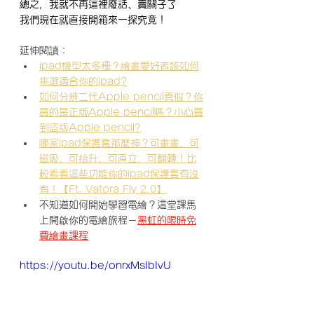
總之，我就不再這裡廢話、賣關子了
我們現在就直接開箱來一探究竟！
延伸閱讀：
ipad機型太多種？繪畫愛好者該如何
挑選適合你的ipad?
如何分辨二代Apple pencil真假？你
買的是正版Apple pencil嗎？小心買
到盜版Apple pencil?
哪家ipad保護套那麼神？可畫畫、可
磁吸、可抬升、可直立、可翻轉！比
較看看這些功能你的ipad保護套有沒
有！【Ft. Vatora Fly 2.0】
不知道如何開始學習電繪？這堂課馬
上開啟你的電繪旅程－
黑虹的限時免
費繪畫課程
https://youtu.be/onrxMsIbIvU