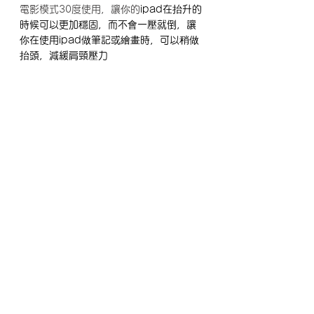
電影模式30度使用，讓你的
ipad在抬升的
時候可以更加穩固，而不會一壓就倒，讓
你在使用ipad做筆記或繪畫時，可以稍做
抬頭，減緩肩頸壓力