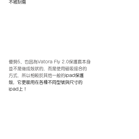
不被刮傷
優勢5、也因為Vatora Fly 2.0保護套本身
並不是做成殼狀的，而是使用磁吸接合的
方式，所以相較於其他一般的
ipad保護
殼，它更能用在各種不同型號與尺寸的
ipad上！