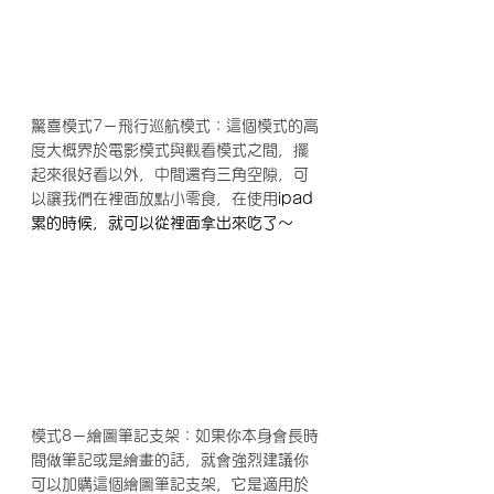
驚喜模式7－飛行巡航模式：這個模式的高
度大概界於電影模式與觀看模式之間，擺
起來很好看以外，中間還有三角空隙，可
以讓我們在裡面放點小零食，在使用
ipad
累的時候，就可以從裡面拿出來吃了～
模式8－繪圖筆記支架：如果你本身會長時
間做筆記或是繪畫的話，就會強烈建議你
可以加購這個繪圖筆記支架，它是適用於