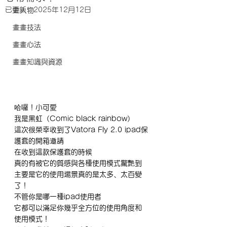
已更新：
2025年12月12日
畫人物
畫畫技法
畫畫心法
畫畫知識與資源
哈囉！小可愛
我是黑虹（Comic black rainbow）
這次很榮幸收到了Vatora Fly 2.0 ipad保
護套的開箱邀請
在收到這款保護套的時候
真的有被它的質感與各種使用模式驚艷到
主要是它的使用場景真的是太多、太百變
了！
不管你是哪一種ipad使用者
它都可以滿足你幾乎全方位的使用角度和
使用模式！