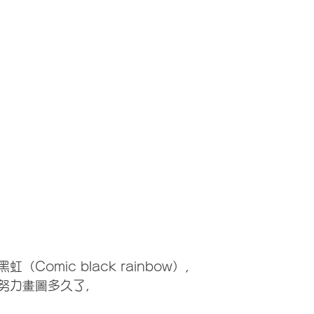
Comic black rainbow），
努力畫圖多久了，