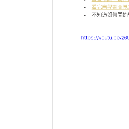
看完自學畫圖基
不知道如何開始
https://youtu.be/z