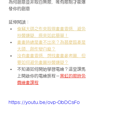
為何創意並非取自無限，唯有限制才能爆
發你的創意
延伸閱讀：
偷竊大師之作來取得畫畫靈感，避免
抄襲嫌疑，原來如此簡單！
畫畫時總是畫不出來？為甚麼臨摹是
大師，創作變白癡？
沒有畫畫靈感，想找畫畫參考圖，但
要如何避免畫圖抄襲嫌疑？
不知道如何開始學習電繪？這堂課馬
上開啟你的電繪旅程－
黑虹的限時免
費繪畫課程
https://youtu.be/ovp-ObDCsFo