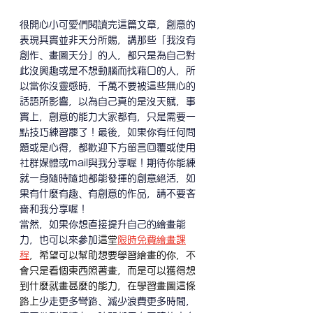
很開心小可愛們閱讀完這篇文章，創意的
表現其實並非天分所賜，講那些「我沒有
創作、畫圖天分」的人，都只是為自己對
此沒興趣或是不想動腦而找藉口的人，所
以當你沒靈感時，千萬不要被這些無心的
話語所影響，以為自己真的是沒天賦，事
實上，創意的能力大家都有，只是需要一
點技巧練習罷了！最後，如果你有任何問
題或是心得，都歡迎下方留言回覆或使用
社群媒體或mail與我分享喔！期待你能練
就一身隨時隨地都能發揮的創意絕活，如
果有什麼有趣、有創意的作品，請不要吝
嗇和我分享喔！
當然，如果你想直接提升自己的繪畫能
力，也可以來參加
這堂
限時免費繪畫課
程
，希望可以幫助想要學習繪畫的你，不
會只是看個東西照著畫，而是可以獲得想
到什麼就畫甚麼的能力，在學習畫圖這條
路上
少走更多彎路、減少浪費更多時間，