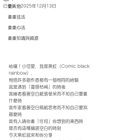
已更新：
2025年12月13日
畫人物
畫畫技法
畫畫心法
畫畫知識與資源
哈囉！小可愛，我是黑虹（Comic black 
rainbow），
相信許多創作者都有一個相同的經驗
就是遇到「靈感枯竭」的時後
當繪者看著空白紙張發呆而不知自己要畫
什麼時
當作家看著空白稿紙思考而不知自己要寫
甚麼時
當有人請你畫「任何」你想到的東西時
是否有這種腦袋空白的時刻
今天黑虹就來和你分享