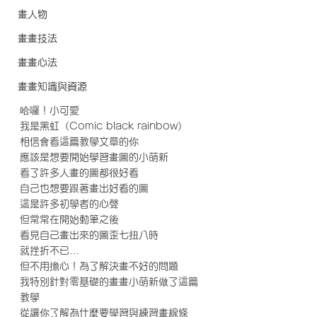
畫人物
畫畫技法
畫畫心法
畫畫知識與資源
哈囉！小可愛
我是黑虹（Comic black rainbow）
相信會看這篇教學文章的你
應該是想要開始學習畫圖的小萌新
看了許多人畫的圖都很好看
自己也想要跟著畫出好看的圖
這是許多初學者的心聲
但常常在開始動筆之後
看見自己畫出來的圖歪七扭八時
就挫折不已…
但不用擔心！為了解決畫不好的問題
我特別針對零基礎的畫畫小萌新做了這篇
教學
從讓你了解為什麼要學習與練習畫線條