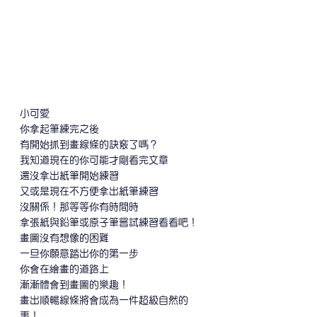
小可愛
你拿起筆練完之後
有開始抓到畫線條的訣竅了嗎？
我知道現在的你可能才剛看完文章
還沒拿出紙筆開始練習
又或是現在不方便拿出紙筆練習
沒關係！那等等你有時間時
拿張紙與鉛筆或原子筆嘗試練習看看吧！
畫圖沒有想像的困難
一旦你願意踏出你的第一步
你會在繪畫的道路上
漸漸體會到畫圖的樂趣！
畫出順暢線條將會成為一件超級自然的
事！