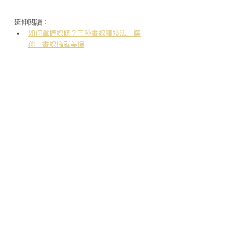
延伸閱讀：
如何掌握線條？三種畫線稿技法，讓
你一畫線搞就美爆