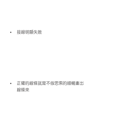
接線明顯失敗
正確的線條就是不假思索的順暢畫出
線條來