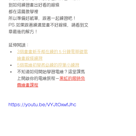
到如何練習畫出好看的線條
都在這篇教學裡
所以準備好紙筆，跟著一起練習吧！
PS.如果跟著練還是畫不好線條，請看到文
章最後的解方！
延伸閱讀：
3個畫畫新手都在練的５分鐘零基礎電
繪畫線條練習
5個電繪初學者必練的控筆小練習
不知道如何開始學習電繪？這堂課馬
上開啟你的電繪旅程－
黑虹的限時免
費繪畫課程
https://youtu.be/VYJtOxwfJhc