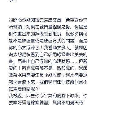
很開心你能閱讀完這篇文章，希望對你有
所幫助！如果在練習畫線條之後，你還是
對你畫出來的線條感到沮喪，很多時候可
能不是練習量或是練習方式的問題，而是
你的心太浮躁了！我看過太多人，就是因
為太想趕快看到自己能用線條畫出美美的
畫，而畫出自己浮躁的心理狀態……但親
愛的！所有成果都不是一蹴即成的，米飯
蔬菜水果需要生長才能收成；河水需要冰
融才會流下來；我們學習任何技能何嘗不
是需要時間呢？
我敢說，只要你心平氣和的靜下心來，你
要練好這個線條練習，其實不用幾天時
間，如果靜下心來還是畫不好，那也歡迎
下方留言回覆或使用社群媒體或mail與我
分享你的問題喔！當然，如果你不好意思
把圖傳給我看，你也可以來
參加
這堂
限時
免費繪畫課程
，希望可以幫助想要學習繪