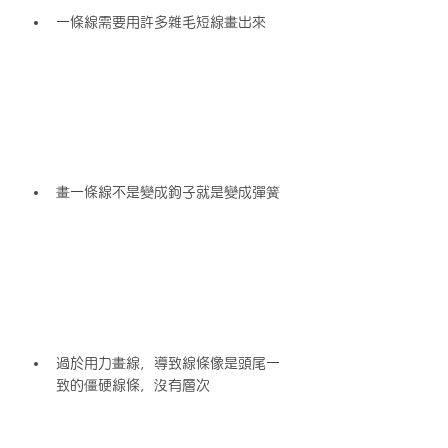
一條線需要用許多雜毛短線畫出來
畫一條線不是變成鉤子就是變成彈簧
過於用力畫線，導致線條像是頭尾一
致的僵硬線條，沒有層次