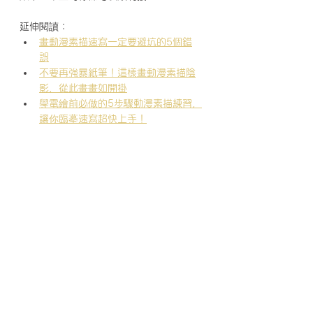
延伸閱讀：
畫動漫素描速寫一定要避坑的5個錯
誤
不要再強暴紙筆！這樣畫動漫素描陰
影，從此畫畫如開掛
學電繪前必做的5步驟動漫素描練習，
讓你臨摹速寫超快上手！