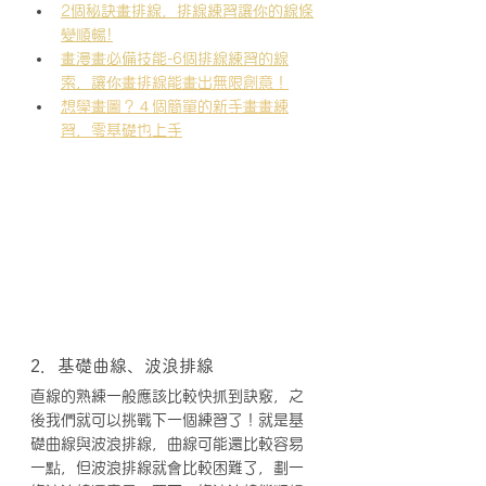
2個秘訣畫排線，排線練習讓你的線條
變順暢!
畫漫畫必備技能-6個排線練習的線
索，讓你
畫排線能畫出無限創意！
想學畫圖？４個簡單的新手畫畫練
習，零基礎也上手
2．基礎曲線、波浪排線
直線的熟練一般應該比較快抓到訣竅，之
後我們就可以挑戰下一個練習了！就是基
礎曲線與波浪排線，曲線可能還比較容易
一點，但波浪排線就會比較困難了，劃一