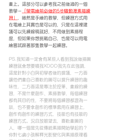
畫上。這部分可以參考我之前做過的一個
教學－
「學電繪前必做的5步驟動漫素描練
習」
，雖然是手繪的教學，但練習方式用
在電繪上其實也是可以的，只是在這裡建
議可以先練線稿就好，不用做到素描程
度，但如果你想挑戰自己，也是可以用電
繪嘗試跟著那隻教學一起練習。
PS.我知道一定會有某些人看到我說做描圖
練習就會想要噴我XDDD我先在此強調，
這是針對小白與初學者做的提議，一方面
讓他們畫自己喜歡的圖可以提升練習的趣
味性，二方面這是專注於控筆、畫線的練
習，不是什麼創作、素描教學，每個練習
都有其目的性，不要將每個練習都混為一
談，也不要拿創作的標準套用在練習上，
創作有創作的練習方式，技能也有技能的
練習方式。況且放眼望去，喜歡畫圖的
人，哪一個是先從傳統素描開始學起的？
你對七歲小孩解釋光影變化與素描原理看