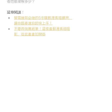
看他能理解多少？
延伸閱讀：
學電繪前必做的5步驟動漫素描練習，
讓你臨摹速寫超快上手！
不要再強暴紙筆！這樣畫動漫素描陰
影，從此畫畫如開掛