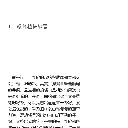
1.   線條粗細練習
一般來說，一條線的起始與收尾如果都可
以是輕且細的話，其實是揮灑畫筆最順暢
的手感，且這樣的線條也是相對有層次也
是最好看的，在最一開始如果你不會畫這
樣的線條，可以先嘗試直直畫一條線，然
後這條線的下筆力道可以由輕慢慢的加重
力道，讓線條呈現出均勻由細至粗的樣
貌，然後試著讓接下來畫的每一條線都跟
這一條均勻由細至粗的線條一樣，試著讓