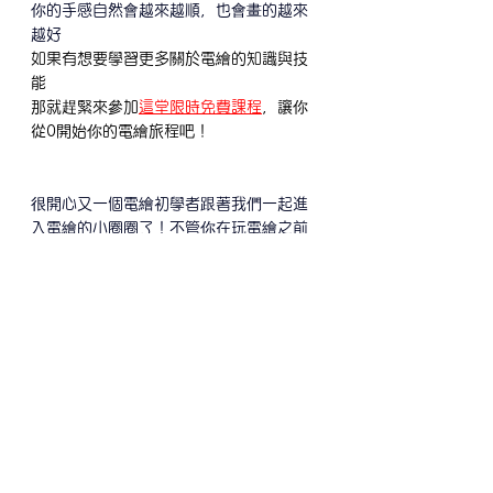
你的手感自然會越來越順，也會畫的越來
越好
如果有想要學習更多關於電繪的知識與技
能
那就趕緊來參加
這堂限時免費課程
，讓你
從0開始你的電繪旅程吧！
很開心又一個電繪初學者跟著我們一起進
入電繪的小圈圈了！不管你在玩電繪之前
是否有用手繪畫圖，不管你是否有畫圖的
基礎，電繪都是一個讓所有人暢享畫圖樂
趣的現代繪畫工具，希望你能繼續探索電
繪的樂趣，並在未來也能畫出屬於你自己
獨特風格的作品！
雖然目前較多初階教學，但接下來黑虹還
會陸續製作相關教學，如果想要繼續學習
更多關於電繪的教學、資訊，歡迎你訂閱
黑虹網站的部落格電子報，讓你免費學
習！如果有任何想學習，或是想知道關於