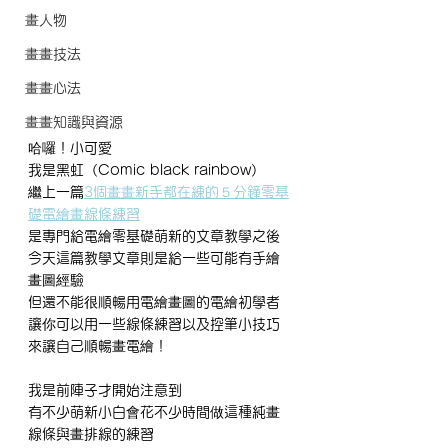
畫人物
畫畫技法
畫畫心法
畫畫知識與資源
哈囉！小可愛
我是黑虹（Comic black rainbow）
繼上一篇
3個畫畫新手都在練的５分鐘零基
礎電繪畫線條練習
是專門給電繪零基礎萌新的文章教學之後
今天這篇教學文章則是給一些可能有手繪
畫圖經驗
但還不能很順暢用電繪畫圖的電繪初學者
讓你可以用一些線條練習以及控筆小技巧
來讓自己順暢畫電繪！
我是前陣子才開始注意到
有不少萌新小白會花不少時間做這種純畫
線條與畫排線的練習