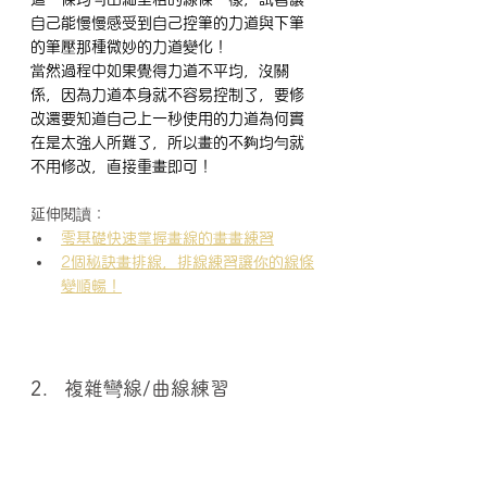
自己能慢慢感受到自己控筆的力道與下筆
的筆壓那種微妙的力道變化！
當然過程中如果覺得力道不平均，沒關
係，因為力道本身就不容易控制了，要修
改還要知道自己上一秒使用的力道為何實
在是太強人所難了，所以畫的不夠均勻就
不用修改，直接重畫即可！
延伸閱讀：
零基礎快速掌握畫線的畫畫練習
2個秘訣畫排線，排線練習讓你的線條
變順暢！
2.   複雜彎線/曲線練習