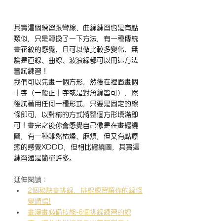
其實這個練習跟彎線、曲線練習也是有點
類似，只是轉換了一下方法，有一種傳統
畫花紋的感覺，且可以做比較多變化，無
論是直線、曲線、波浪線都可以用這方法
嘗試練習！
我們可以先畫一個方形，然後在裡面畫個
十字（一般正十字或是對角線皆可），然
後試著用任何一種形式，只要是固定的線
條即可，以對稱的方式將整個方形填滿即
可！畫完之後你會感覺自己像是在畫纏繞
圖，有一種雖然枯燥、麻煩，但又有點療
癒的感覺XDDD，但相比纏繞圖，其實這
練習還是簡單許多。
延伸閱讀：
2個秘訣畫排線，排線練習讓你的線條
變順暢!
畫漫畫必備技能-6個排線練習的線