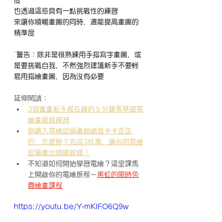
也透過這些具有一點挑戰性的練習
來讓你順暢畫圖的同時，還能提高畫圖的
精準度
˙警告：除非是很熟練用手指寫字畫圖，或
是要挑戰自我，不然強烈建議新手不要輕
易用指繪畫圖，因為沒有必要
延伸閱讀：
3個畫畫新手都在練的５分鐘零基礎電
繪畫線條練習
剛購入電繪設備畫線總是卡卡歪歪
的，怎麼辦？完成3件事，讓你用電繪
設備畫出順暢線條！
不知道如何開始學習電繪？這堂課馬
上開啟你的電繪旅程－
黑虹的限時免
費繪畫課程
https://youtu.be/Y-mKIFO6Q9w