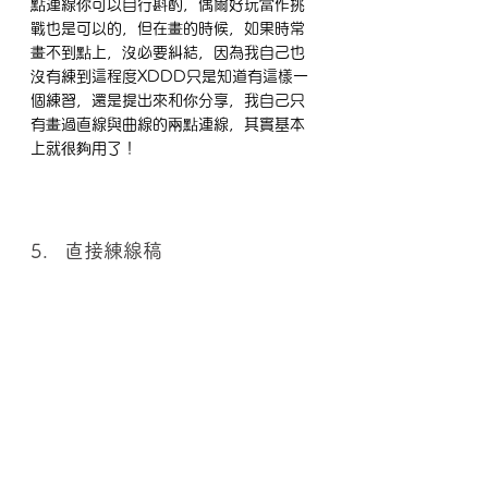
點連線你可以自行斟酌，偶爾好玩當作挑
戰也是可以的，但在畫的時候，如果時常
畫不到點上，沒必要糾結，因為我自己也
沒有練到這程度XDDD只是知道有這樣一
個練習，還是提出來和你分享，我自己只
有畫過直線與曲線的兩點連線，其實基本
上就很夠用了！
5.   直接練線稿