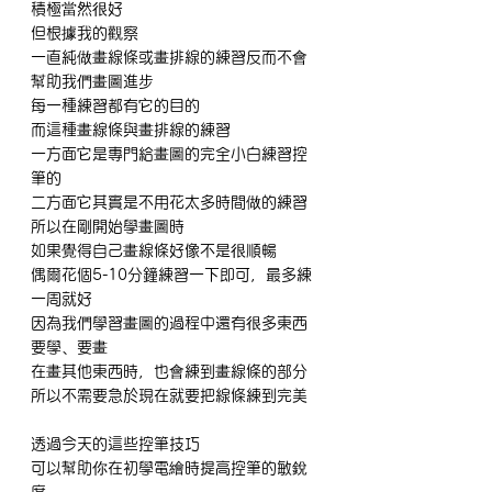
積極當然很好
但根據我的觀察
一直純做畫線條或畫排線的練習反而不會
幫助我們畫圖進步
每一種練習都有它的目的
而這種畫線條與畫排線的練習
一方面它是專門給畫圖的完全小白練習控
筆的
二方面它其實是不用花太多時間做的練習
所以在剛開始學畫圖時
如果覺得自己畫線條好像不是很順暢
偶爾花個5-10分鐘練習一下即可，最多練
一周就好
因為我們學習畫圖的過程中還有很多東西
要學、要畫
在畫其他東西時，也會練到畫線條的部分
所以不需要急於現在就要把線條練到完美
透過今天的這些控筆技巧
可以幫助你在初學電繪時提高控筆的敏銳
度