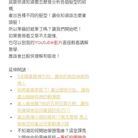
就能快速知道要怎麼樣分析各個髮型的結
構，
畫出各種不同的髮型！讓你知道該怎麼畫
頭髮！
所以準備好紙筆了嗎？讓我們開始吧！
如果覺得看文章不太能懂，
也可以到我的
Youtube影片
直接觀看講解
教學，
應該會比較快理解和吸收！
延伸閱讀：
3步驟畫眼神方向，讓你的角色炯炯有
神！
別再畫蜂窩眼了! 畫出眼睛光點，讓你
畫出炯炯有神的動漫眼
畫人臉很醜?抓好五官位置比例，讓你
快速學會如何畫頭的技巧!!!
畫出動漫小頭的條件!?看完教學,馬上
學會如何畫出可愛動漫小頭
不知道如何開始學習電繪？這堂課馬
上開啟你的電繪旅程－
黑虹的限時免