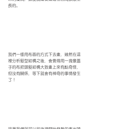
長的。
我們一樣用布面的方式下去畫，雖然在這
裡分析髮型結構之後，會覺得用一塊像蓋
子的布把頭髮結構大致畫上來有點奇怪，
但沒有關係，等下就會有神奇的事情發生
了！
接著我們就可以從漩渦開始發散的畫出頭