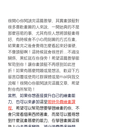
很開心你閱讀完這篇教學，其實畫頭髮對
很多喜歡畫圖的人來說，一開始真的不是
那麼容易的事，尤其有些人想將頭髮畫得
好，有時候會不小心用刻圖的方式在畫，
結果畫完之後會覺得怎麼看起來好僵硬，
不像頭髮啊！這時候就會很挫折…不過沒
關係，黑虹就在你身旁！希望這篇教學能
幫助到你！讓你畫頭髮不再感到如此挫
折！如果有甚麼問題或是想法，歡迎下方
留言回覆或使用社群媒體或是mail與我交
流喔！很開心你能閱讀完這篇文章，希望
對你有所幫助！
當然，如果你想直接提升自己的繪畫能
力，也可以來參加
這堂
限時免費繪畫課
程
，希望可以幫助想要學習繪畫的你，不
會只是看個東西照著畫，而是可以獲得想
到什麼就畫甚麼的能力，在學習畫圖這條
路上
少走更多彎路、減少浪費更多時間，