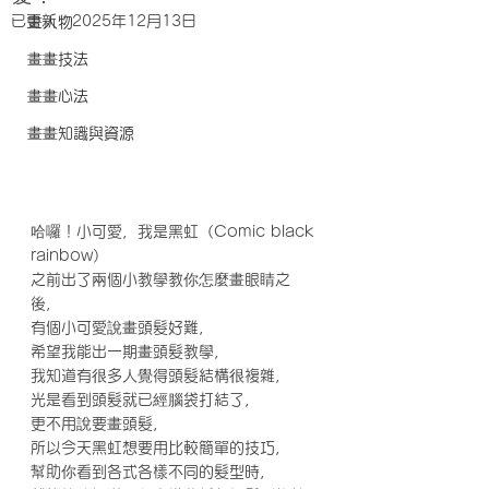
已更新：
2025年12月13日
畫人物
畫畫技法
畫畫心法
畫畫知識與資源
哈囉！小可愛，我是黑虹（Comic black 
rainbow）
之前出了兩個小教學教你怎麼畫眼睛之
後，
有個小可愛說畫頭髮好難，
希望我能出一期畫頭髮教學，
我知道有很多人覺得頭髮結構很複雜，
光是看到頭髮就已經腦袋打結了，
更不用說要畫頭髮，
所以今天黑虹想要用比較簡單的技巧，
幫助你看到各式各樣不同的髮型時，