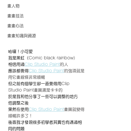
畫人物
畫畫技法
畫畫心法
畫畫知識與資源
哈囉！小可愛
我是黑虹（
Comic black rainbow）
相信用過
Clip Studio Paint
的人
應該都覺得
Clip Studio Paint
的強項就是
用它畫線條非常順暢
但之前有個學生卻一直覺得用
Clip 
Studio Paint畫圖還是卡卡的
於是我和他分享了一些可以調整的地方
他調整之後
果然在使用
Clip Studio Paint
畫圖就變得
順暢許多了！
後面我才發現很多初學者其實也有遇過相
同的問題