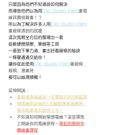
只是因為他們不知道該如何解決
而導致他們以為用
Clip Studio Paint
畫電
繪其實很難畫！？
所以為了解決許多人用
Clip Studio Paint
畫線條遇到的困擾
這次我將全方位的整理出一套
從軟硬體感壓、筆刷等工具
一直到下筆力道、畫出好看線條的秘訣
一條龍通通交給你！
讓你從此使用
Clip Studio Paint
畫線條、
線稿、漫畫時
都可以絲滑順暢！
延伸閱讀：
畫動漫素描速寫一定要避坑的5個錯誤
學電繪前必做的5步驟動漫素描練習，
讓你臨摹速寫超快上手！
不知道如何開始學習電繪？這堂課馬
上開啟你的電繪旅程－
黑虹的限時免
費繪畫課程