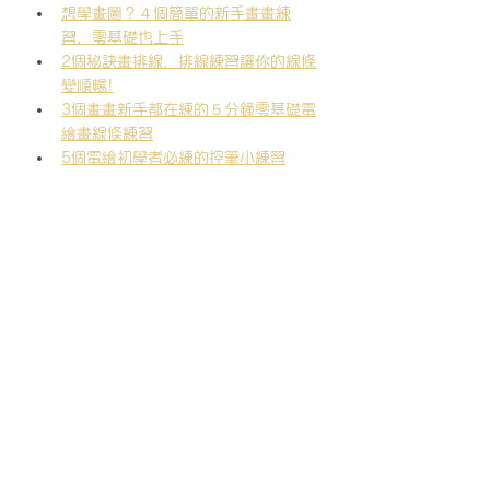
想學畫圖？４個簡單的新手畫畫練
習，零基礎也上手
2個秘訣畫排線，排線練習讓你的線條
變順暢!
3個畫畫新手都在練的５分鐘零基礎電
繪畫線條練習
5個電繪初學者必練的控筆小練習