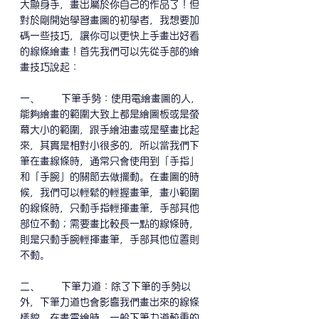
大顯身手，畫出屬於你自己的作品了！但
對於剛開始學習畫圖的初學者，我想要加
碼一些技巧，讓你可以更快上手畫出好看
的線條繪畫！首先我們可以先從手部的繪
畫技巧說起：
一、      下筆手勢：使用電繪畫圖的人，
能夠繪畫的範圍大致上都是繪圖板或是螢
幕大小的範圍，跟手繪油畫或是壁畫比起
來，其實是相對小很多的，所以當我們下
筆在畫線條時，通常只會使用到「手指」
和「手腕」的關節去做擺動。在畫圖的時
候，我們可以輕鬆的輕握畫筆，畫小範圍
的線條時，只動手指輕揮畫筆，手部其他
部位不動；需要畫比較長一點的線條時，
則是只動手腕輕揮畫筆，手部其他位置則
不動。
二、
下筆力道：除了下筆的手勢以
外，下筆力道也會影響我們畫出來的線條
樣貌。在畫電繪時，一般下筆力道較重的