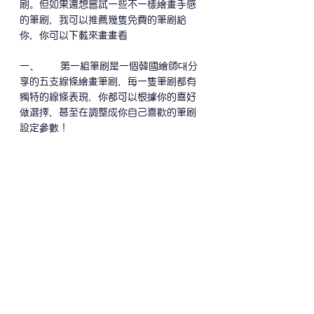
刷。但如果還想嘗試一些不一樣繪畫手感
的筆刷，我可以推薦幾隻免費的筆刷給
你，你可以下載來畫畫看
一、      第一組筆刷是一個韓國繪師대分
享的五支線條繪畫筆刷，每一隻筆刷都有
獨特的線條表現，你都可以根據你的喜好
做選擇，甚至在調整成你自己喜歡的筆刷
設定參數！