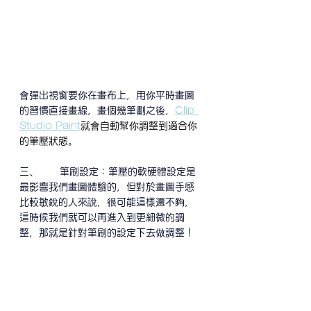
會彈出視窗要你在畫布上，用你平時畫圖
的習慣直接畫線，畫個幾筆劃之後，
Clip 
Studio Paint
就會自動幫你調整到適合你
的筆壓狀態。
三、      筆刷設定：筆壓的軟硬體設定是
最影響我們畫圖體驗的，但對於畫圖手感
比較敏銳的人來說，很可能這樣還不夠，
這時候我們就可以再進入到更細微的調
整，那就是針對筆刷的設定下去做調整！