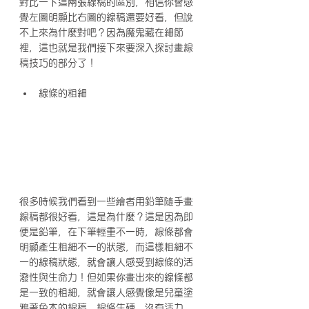
對比一下這兩張線稿的區別，相信你會感
覺左圖明顯比右圖的線稿還要好看，但說
不上來為什麼對吧？因為魔鬼藏在細節
裡，這也就是我們接下來要深入探討畫線
稿技巧的部分了！
線條的粗細
很多時候我們看到一些繪者用鉛筆隨手畫
線稿都很好看，這是為什麼？這是因為即
便是鉛筆，在下筆輕重不一時，線條都會
明顯產生粗細不一的狀態，而這樣粗細不
一的線稿狀態，就會讓人感受到線條的活
潑性與生命力！但如果你畫出來的線條都
是一致的粗細，就會讓人感覺像是兒童塗
鴉著色本的線稿，線條生硬、沒有活力，