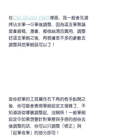
在
Clip Studio Paint
裡面，我一般會先選
擇沾水筆→Ｇ筆做調整，因為這支筆無論
是畫線稿、漫畫，都很絲滑且實用，調整
好這支筆刷之後，再根據差不多的參數去
調整其他筆刷就可以了！
當你把筆的工具屬性右下角的板手點開之
後，你可能會覺得筆刷設定太複雜了，不
知道該從哪裏調整起，沒關係！一般筆刷
設定中如果想要針對筆壓與手感的部份去
做調整的話，你可以只調整「修正」與
「起筆收筆」的部分即可！