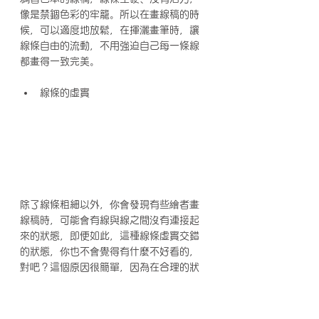
像是禁錮色彩的牢籠。所以在畫線稿的時
候，可以適度地放鬆，在揮灑畫筆時，讓
線條自由的流動，不用強迫自己每一條線
都畫得一致完美。
線條的虛實
除了線條粗細以外，你會發現有些繪者畫
線稿時，可能會有線與線之間沒有連接起
來的狀態，即便如此，這種線條虛實交錯
的狀態，你也不會覺得有什麼不好看的，
對吧？這個原因很簡單，因為在合理的狀
況之下，其實人們會自動把未連接的部分
腦補起來，進而在腦中自行完整整個畫
面，在這樣的一個過程之中，也會讓觀者