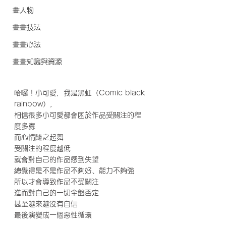
畫人物
畫畫技法
畫畫心法
畫畫知識與資源
哈囉！小可愛，我是黑虹（Comic black 
rainbow），
相信很多小可愛都會困於作品受關注的程
度多寡
而心情隨之起舞
受關注的程度越低
就會對自己的作品感到失望
總覺得是不是作品不夠好、能力不夠強
所以才會導致作品不受關注
進而對自己的一切全盤否定
甚至越來越沒有自信
最後演變成一個惡性循環