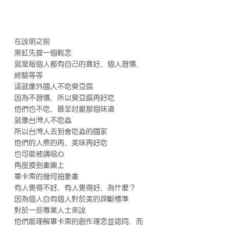
在說明之前
黑虹先提一個觀念
就是每個人都有自己的喜好、個人習慣、
經驗等等
這就像外國人不吃臭豆腐
因為不習慣，所以臭豆腐再好吃
他們也不吃，甚至討厭那個味道
就像台灣人不吃蟲
所以台灣人去到會吃蟲的國家
他們的人煮的再、美味再好吃
也可能被講噁心
角度換到畫圖上
畢卡索的幾何抽象畫
有人覺得不好，有人覺得好，為什麼？
因為個人自有個人對於美的評斷標準
對於一些專業人士來說
他們能理解畢卡索的創作理念並認同，而