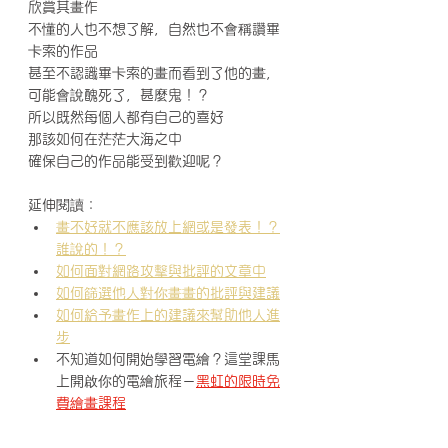
欣賞其畫作
不懂的人也不想了解，自然也不會稱讚畢
卡索的作品
甚至不認識畢卡索的畫而看到了他的畫，
可能會說醜死了，甚麼鬼！？
所以既然每個人都有自己的喜好
那該如何在茫茫大海之中
確保自己的作品能受到歡迎呢？
延伸閱讀：
畫不好就不應該放上網或是發表！？
誰說的！？
如何面對網路攻擊與批評的文章中
如何篩選他人對你畫畫的批評與建議
如何給予畫作上的建議來幫助他人進
步
不知道如何開始學習電繪？這堂課馬
上開啟你的電繪旅程－
黑虹的限時免
費繪畫課程