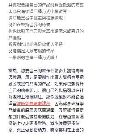
其實想要讓自己的作品能夠受歡迎的方式
未必只有從這三種方式中挑選其一
也可能是從中挑選兩種混搭呢！
例如在堅持自我的時候
你也找到了自己與大眾市場需求或喜好的
共通點
折衷創作出能滿足你個人堅持
又能滿足大眾市場的作品
一舉兩得也是一種方式喔！
當然，想要自己的畫作在網路上獲得青睞
與歡迎，無非是要創作出讓人覺得有兩把
刷子或是有共鳴的作品，如果你也想提升
自己的繪畫能力，讓自己的作品可以在社
群媒體上獲得關注，那你就絕對不能錯過
這堂
限時免費繪畫課程
，因為你會理解學
習繪畫的原理與底層邏輯，了解如何獲得
想到什麼就畫甚麼的能力，在學習畫圖這
條路上
少走更多彎路、減少浪費更多時
間，真正做到把精力、時間都用在正確的