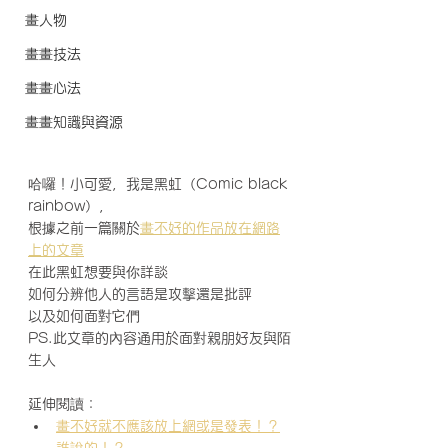
畫人物
畫畫技法
畫畫心法
畫畫知識與資源
哈囉！小可愛，我是黑虹（Comic black 
rainbow），
根據之前一篇關於
畫不好的作品放在網路
上的文章
在此黑虹想要與你詳談
如何分辨他人的言語是攻擊還是批評
以及如何面對它們
PS.此文章的內容通用於面對親朋好友與陌
生人
延伸閱讀：
畫不好就不應該放上網或是發表！？
誰說的！？