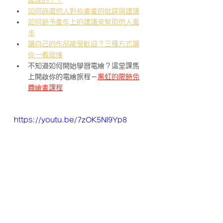
如何篩選他人對你畫畫的批評與建議
如何給予畫作上的建議來幫助他人進
步
讓自己的作品能受歡迎？三種方式讓
你一看就懂
不知道如何開始學習電繪？這堂課馬
上開啟你的電繪旅程－
黑虹的限時免
費繪畫課程
https://youtu.be/7zOK5Nl9Yp8