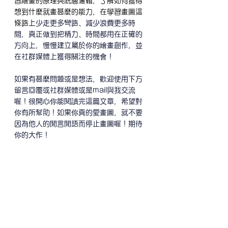
習繪畫的原理與底層邏輯，了解如何獲得
想到什麼就畫甚麼的能力，在學習畫圖這
條路上
少走更多彎路、減少浪費更多時
間，真正做到把精力、時間都用在正確的
方向上，慢慢建立屬於你的繪畫創作，並
在社群媒體上獲得關注的機會！
如果有甚麼問題或是想法，歡迎使用下方
留言回覆或社群媒體或是mail與我交流
喔！很開心你能閱讀完這篇文章，希望對
你有所幫助！如果你真的愛畫圖，就不要
因為他人的閒言閒語而停止畫圖喔！期待
你的大作！