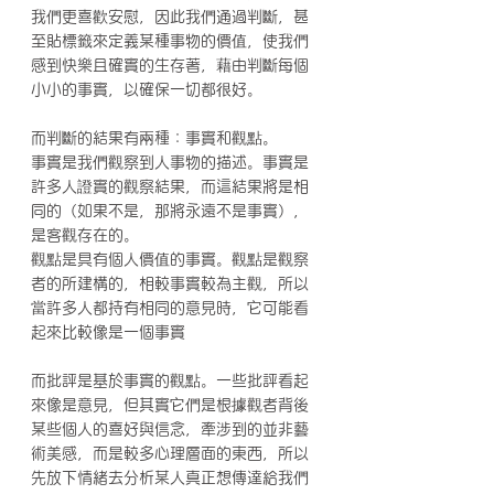
我們更喜歡安慰，因此我們通過判斷，甚
至貼標籤來定義某種事物的價值，使我們
感到快樂且確實的生存著，藉由判斷每個
小小的事實，以確保一切都很好。
而判斷的結果有兩種：事實和觀點。
事實是我們觀察到人事物的描述。事實是
許多人證實的觀察結果，而這結果將是相
同的（如果不是，那將永遠不是事實），
是客觀存在的。
觀點是具有個人價值的事實。觀點是觀察
者的所建構的，相較事實較為主觀，所以
當許多人都持有相同的意見時，它可能看
起來比較像是一個事實
而批評是基於事實的觀點。一些批評看起
來像是意見，但其實它們是根據觀者背後
某些個人的喜好與信念，牽涉到的並非藝
術美感，而是較多心理層面的東西，所以
先放下情緒去分析某人真正想傳達給我們