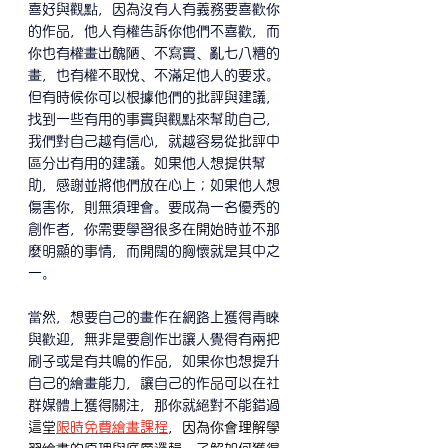
喜好與觀點，因為沒有人有義務要喜歡你
的作品，他人有權告訴你他們不喜歡，而
你也有權畫出醜陋、不寫實、亂七八糟的
畫，也有權不取悅、不滿足他人的要求。
但有時候你可以根據他們的批評與建議，
找到一些有用的事實與觀點來幫助自己，
我們對自己越有信心，就越容易從批評中
區分出有用的建議。如果他人想提供幫
助，感謝並將他們放在心上；如果他人想
傷害你，則無須理會。要成為一名優秀的
創作者，你需要學習很多在開始時並不那
麼明顯的事情，而開闊的胸懷就是其中之
一。
當然，想要自己的畫作在網路上獲得青睞
與歡迎，無非是要創作出讓人覺得有兩把
刷子或是有共鳴的作品，如果你也想提升
自己的繪畫能力，讓自己的作品可以在社
群媒體上獲得關注，那你就絕對不能錯過
這堂
限時免費繪畫課程
，因為你會理解學