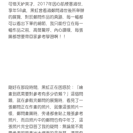
可惜天妒英才，2017年因心肌梗塞過世，
享年58歲，黑虹曾看過鄭問過世後所舉辦
的展覽，對於鄭問作品的真跡，每一幅都
可以看出下筆的細節，我只能佇立在每一
幅作品之前，高聲驚呼、內心讚嘆，每張
圖都想要帶回家參考學習啊！！
剛好在那段時間，黑虹正在困惑於：「繪
畫到底需要對參考有多少依賴？」這個問
題，就在參觀完鄭問的展覽時，看見了一
張鄭問正在作畫的照片，就像這張照片一
樣，鄭問畫圖時，旁邊都會貼上幾張參考
照片，而且照片中的鄭問也有中年了，這
張照片完全回答了我的疑問：無論是不需
要參考即能畫出大場面的金政基，還是有