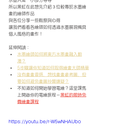
所以黑虹在此想先介紹３位較專於水墨繪
畫的繪師作品
與各位分享一些觀察與心得
讓我們看看各繪師如何透過水墨展現獨具
個人風格的畫作！
延伸閱讀：
水墨繪師如何將東方水墨畫融入動
漫？
5步驟讓你知道如何取得繪畫大師精華
沒有畫畫靈感，想找畫畫參考圖，但
要如何避免畫圖抄襲嫌疑？
不知道如何開始學習電繪？這堂課馬
上開啟你的電繪旅程－
黑虹的限時免
費繪畫課程
https://youtu.be/r-W5wNHAUbo