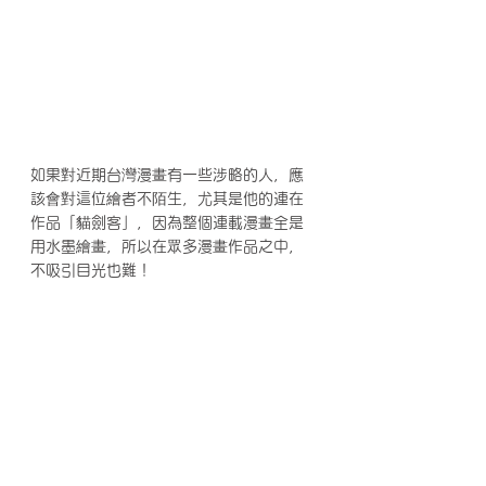
如果對近期台灣漫畫有一些涉略的人，應
該會對這位繪者不陌生，尤其是他的連在
作品「貓劍客」，因為整個連載漫畫全是
用水墨繪畫，所以在眾多漫畫作品之中，
不吸引目光也難！