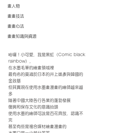
畫人物
畫畫技法
畫畫心法
畫畫知識與資源
哈囉！小可愛，我是黑虹（Comic black 
rainbow），
在水墨毛筆的繪畫領域裡
最有名的莫過於日本的井上雄彥與韓國的
金政基
但其實現在使用水墨畫漫畫的繪師越來越
多
隨著中國大陸各行各業的蓬勃發展
復興和保存文化的意識抬頭
使用水墨的繪師可說是百花齊放，認識不
完
甚至有些是複合媒材繪畫漫畫的
水墨只是一小部分等等