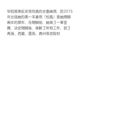
早稻是黑虹非常欣賞的水墨繪師，於2015
年出版她的第一本畫冊「松風」是她閉關
兩年的傑作，在閉關前，她籌了一筆金
費，決定閉關後，推辭了所有工作，到了
青海、西藏、雲南、貴州等地取材