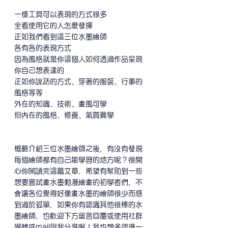
一樣工具可以表現的方式很多
全看使用它的人怎麼發揮
正如我們看到這三位水墨繪師
各有各的表現方式
因為風格就是你這個人如何透過作品呈現
你自己想表達的
正如你說話的方式、穿著的服裝、行事的
風格等等
外在的知識、技術、畫風可學
但內在的風格、修養、氣質難學
概略介紹三位水墨繪師之後，有沒有發現
每個繪師都有自己能學習的地方呢？很開
心你閱讀完這篇文章，希望有幫助到一些
想要嘗試畫水墨動漫繪畫的初學者們，不
會讓各位覺得好像畫水墨的繪師很少而感
到過於孤單，如果你有認識其他很棒的水
墨繪師，也歡迎下方留言回覆或使用社群
媒體或mail與我分享喔！我也想多認識一