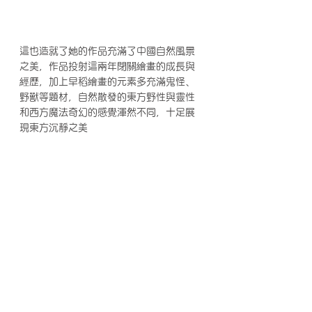
這也造就了她的作品充滿了中國自然風景
之美，作品投射這兩年閉關繪畫的成長與
經歷，加上早稻繪畫的元素多充滿鬼怪、
野獸等題材，自然散發的東方野性與靈性
和西方魔法奇幻的感覺渾然不同，十足展
現東方沉靜之美