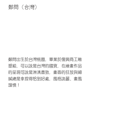
鄭問（台灣）
鄭問出生於台灣桃園，畢業於復興商工雕
塑組，可以說是台灣的國寶，在繪畫作品
的呈現可說是淋漓盡致，畫面的狂放與細
膩總是拿捏得恰到好處，風格詭麗、畫風
謹慎！