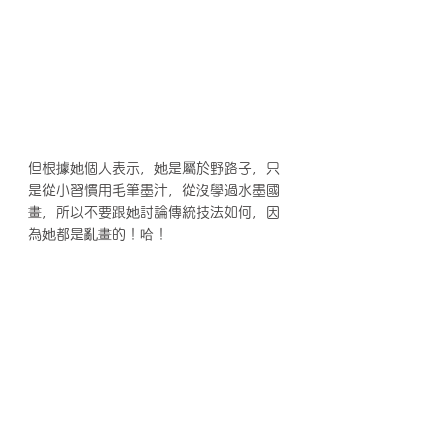
但根據她個人表示，她是屬於野路子，只
是從小習慣用毛筆墨汁，從沒學過水墨國
畫，所以不要跟她討論傳統技法如何，因
為她都是亂畫的！哈！